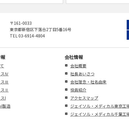
〒161-0033
東京都新宿区下落合2丁目5番16号
TEL
03-6914-4804
情報
会社情報
べて
会社概要
ラスⅣ
社長あいさつ
ラスⅢ
会社理念・社名由来
ラスⅡ
役員紹介
スI
アクセスマップ
Sol製造
ジェイソル・メディカル東京工
ジェイソル・メディカル千葉工